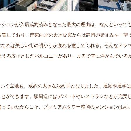
ンションが入居成約済みとなった最大の理由は、なんといっても
位置しており、南東向きの大きな窓からは静岡の街並みを一望
になれば美しい街の明かりが疲れを癒してくれる。そんなドラ
超える広々としたバルコニーがあり、まるで空に浮かんでいる
という立地も、成約の大きな決め手となりました。通勤や通学
ことができます。駅周辺にはデパートやレストランなどが充実
揃っていたからこそ、プレミアムタワー静岡のマンションは高