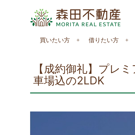
コ
ン
テ
ン
森
買いたい方
借りたい方
ツ
メ
メ
田
へ
ニ
ニ
不
ュ
ュ
ス
【成約御礼】プレミ
動
ー
ー
キ
車場込の2LDK
を
を
産
ッ
開
開
プ
く
く