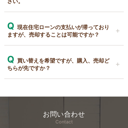
さい。
ていただきます。
していた場合には、年収からその損失額を差し引
ご遠慮なく営業担当にご相談ください。
くことができる場合があります。お客様の物件が
※地域や条件により、お取り扱いできない場合が
A
このケースに当てはまるかどうか、ご確認させて
Q
大手不動産会社は自社のオンラインシステム
現在住宅ローンの支払いが滞っており
ございます。
いただきます。
や全国の系列店舗を活用し、広範な営業活動が可
ますが、売却することは可能ですか？
能な強みがあります。また、大手ならではの多数
の取り扱い物件や顧客リストも特長です。しか
A
Q
し、お客様からは「担当者の定期的な転勤」「地
もちろん可能です。
買い替えを希望ですが、購入、売却ど
域知識の不足」「個別対応の不十分さ」といった
借入先との調整やお引越し先など、トータルで解
ちらが先ですか？
声もお聞きします。
決させていただきます。
森田不動産は「地域密着営業」が強みです。この
ご自身一人で悩まず、まずはお気軽にご相談くだ
A
静岡市の地元に根ざしたアプローチで、売却も購
さい。
こちらもよく承るご相談ですが、「購入先
入もスムーズに進めることが可能です。
行」も「売却先行」もそれぞれの状況で変わって
お客様のニーズに合わせたきめ細やかな対応をお
まいります。売却してしまったけれど希望する購
お問い合わせ
約束します。
入物件が見つからなかったり、逆に先に購入した
特に、住宅購入が多い30代から40代のお客様と
Contact
ものの売却がスムーズに進まないこともありま