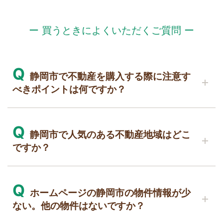
ー 買うときによくいただくご質問 ー
Q
静岡市で不動産を購入する際に注意す
べきポイントは何ですか？
A
Q
静岡市で不動産を購入する際には、以下のポ
静岡市で人気のある不動産地域はどこ
イントに注意すると良いでしょう。
ですか？
1.地域の特性と暮らしやすさ：
A
Q
静岡市内の各地域はそれぞれ特色があります。学
静岡市で人気のある不動産地域として、以下
ホームページの静岡市の物件情報が少
校や医療施設のアクセス、交通の便、商業施設の
の地域が挙げられます。
ない。他の物件はないですか？
近さなど、日常生活に必要な要素を確認しましょ