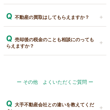
よろしければ一度お話をお聞かせください。
A
Q
売却時には、以下の費用が発生します。
不動産の買取はしてもらえますか？
◆仲介手数料
A
Q
◆抵当権抹消費用
可能です。
売却後の税金のことも相談にのっても
◆契約印紙代
とにかく早く、確実に売却したいお客様には、
らえますか？
「買取による売却」をご提案いたします。
また、売却によって利益が生じる場合、以下の税
仲介手数料がかからない上、ご近所に知られるこ
A
金がかかります。
となく不動産売却ができ、引渡しの時期もお客様
ぜひご相談ください。
自身で決めることができます。
不動産の売却により利益が発生した場合、税金が
◆譲渡所得税 ◆住民税 （特別控除が適用される
また、買取による売却では、査定後すぐに現金化
かかることがあります。ただし、居住用財産（マ
ー その他 よくいただくご質問 ー
場合があります）
が可能ですので、急な資金需要にも対応できま
イホーム）の売却については、一定の条件を満た
す。ご状況やご要望をお聞かせいただき、「仲介
せば、不動産の所有期間にかかわらず、最大で
による売却」「買取による売却」のどちらがお客
3,000万円までの譲渡所得控除が適用されます。
Q
大手不動産会社との違いを教えてくだ
様にとってメリットになるかを含め、ご提案させ
逆に損失が出た場合、その不動産に5年以上居住