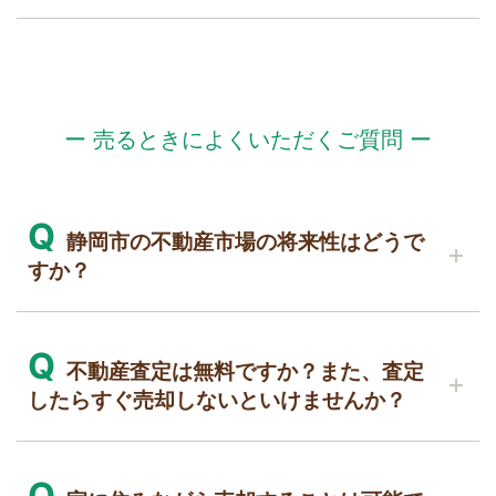
めた「住み替えローン」をご紹介します。
になります。
静岡市内の物件購入におけるローンのご相談は、
また、お客様の状況によっては、既存の住宅ロー
A
なお、自己資金を使いたくない方のために、諸費
お気軽にご連絡ください。
ンがあっても新たに住宅ローンを組むことができ
不動産会社によって提携している金融機関に
用やリフォーム費用を積極的に融資してくれる銀
る場合もあります。
は違いがあります。
行も増えていますので、必ずしも自己資金が必要
金融機関ごとに審査基準も異なるため、以前別の
ー 売るときによくいただくご質問 ー
というわけではありません。
金融機関で審査が通らなかった場合でも、別の金
お気軽にご相談ください。
融機関では通る可能性があります。また、購入希
望の物件の担保評価やお客様の状況について、詳
Q
静岡市の不動産市場の将来性はどうで
しく説明し、より有利な審査結果を得られるよう
すか？
努めます。
お客様の職種によって審査が通りやすい銀行もご
A
ざいますので、お気軽にご相談ください。
Q
静岡市の不動産市場は将来性が高いと言われ
不動産査定は無料ですか？また、査定
ています。その理由は以下の通りです。
したらすぐ売却しないといけませんか？
交通インフラの整備:
A
Q
静岡市は東海道新幹線や東名高速道路、静岡空港
どちらも無料です。