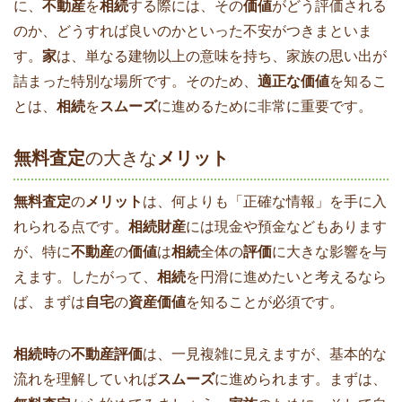
に、
不動産
を
相続
する際には、その
価値
がどう評価される
のか、どうすれば良いのかといった不安がつきまといま
す。
家
は、単なる建物以上の意味を持ち、家族の思い出が
詰まった特別な場所です。そのため、
適正な価値
を知るこ
とは、
相続
を
スムーズ
に進めるために非常に重要です。
無料査定
の大きな
メリット
無料査定
の
メリット
は、何よりも「正確な情報」を手に入
れられる点です。
相続財産
には現金や預金などもあります
が、特に
不動産
の
価値
は
相続
全体の
評価
に大きな影響を与
えます。したがって、
相続
を円滑に進めたいと考えるなら
ば、まずは
自宅
の
資産価値
を知ることが必須です。
相続時
の
不動産評価
は、一見複雑に見えますが、基本的な
流れを理解していれば
スムーズ
に進められます。まずは、