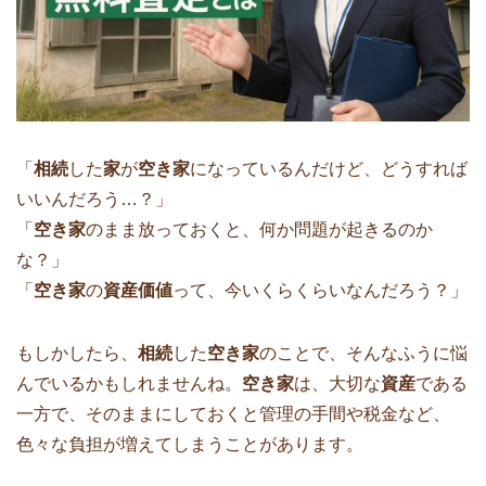
「
相続
した
家
が
空き家
になっているんだけど、どうすれば
いいんだろう…？」
「
空き家
のまま放っておくと、何か問題が起きるのか
な？」
「
空き家
の
資産価値
って、今いくらくらいなんだろう？」
もしかしたら、
相続
した
空き家
のことで、そんなふうに悩
んでいるかもしれませんね。
空き家
は、大切な
資産
である
一方で、そのままにしておくと管理の手間や税金など、
色々な負担が増えてしまうことがあります。