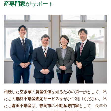
産専門家
がサポート
相続
した
空き家
の
資産価値
を知るための第一歩として、私
たちの
無料不動産査定サービス
をぜひご利用ください。私
たち
森田不動産
は、
静岡市
の
不動産専門家
として、長年の