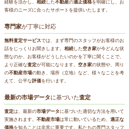
経験を活かし、
相続
した
不動産
の
適正価格
を明確にし、お
客様のニーズに合ったサポートを提供いたします。
専門家
が丁寧に対応
無料査定サービス
では、まず専門のスタッフがお客様のお
話をじっくりお聞きします。
相続
した
空き家
が今どんな状
態なのか、お客様がどうしたいのかを丁寧に聞くことで、
より正確な
査定
が可能になります。
空き家
の状態や、周り
の
不動産市場
の動き、場所（立地）など、様々なことを考
えて、公平な
評価
を行います。
最新の市場データ
に基づいた
査定
査定
は、最新の
市場データ
に基づいた適切な方法を用いて
実施されます。
不動産市場
は常に動いているため、
適正な
価格
を知ることは非常に重要です。私たちの専門スタッフ