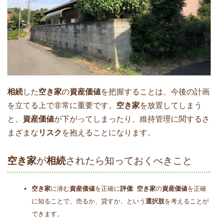
相続
した
空き家
の
資産価値
を把握することは、今後の計画
を立てる上で非常に重要です。
空き家
を放置してしまう
と、
資産価値
が下がってしまったり、維持管理に関するさ
まざまな
リスク
を抱えることになります。
空き家
が
相続
されたら知っておくべきこと
空き家
に潜む
資産価値
を正確に
評価
:
空き家
の
資産価値
を正確
に知ることで、売るか、貸すか、という
選択肢
を考えることが
できます。