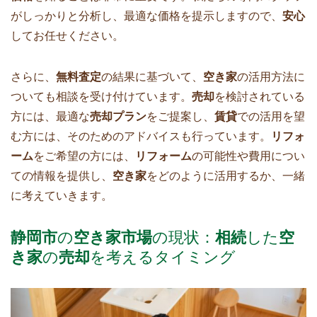
がしっかりと分析し、最適な価格を提示しますので、
安心
してお任せください。
さらに、
無料査定
の結果に基づいて、
空き家
の活用方法に
ついても相談を受け付けています。
売却
を検討されている
方には、最適な
売却プラン
をご提案し、
賃貸
での活用を望
む方には、そのためのアドバイスも行っています。
リフォ
ーム
をご希望の方には、
リフォーム
の可能性や費用につい
ての情報を提供し、
空き家
をどのように活用するか、一緒
に考えていきます。
静岡市
の
空き家市場
の現状：
相続
した
空
き家
の
売却
を考えるタイミング