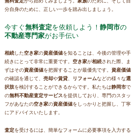
無料査定
から始めてみましょう。
家族
のために、そして自
分自身のために、正しい一歩を踏み出しましょう。
今すぐ
無料査定
を依頼しよう！
静岡市
の
不動産専門家
がお手伝い
相続
した
空き家
の
資産価値
を知ることは、今後の管理や手
続きにとって非常に重要です。
空き家
が
相続
された際、ま
ずはその
資産価値
を把握することが最優先です。
資産価値
の確認を通じて、
売却
や
賃貸
、
リフォーム
などの様々な
選
択肢
を検討することができるからです。私たちは
静岡市
で
の
無料不動産査定サービス
を提供しており、専門のスタッ
フがあなたの
空き家
の
資産価値
をしっかりと把握し、丁寧
にアドバイスいたします。
査定
を受けるには、簡単なフォームに必要事項を入力する