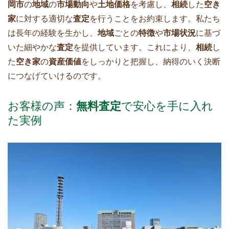
岡市
の
地域
の
市場動向
や
土地価格
を考慮し、
相続
した
空き
家
に対する適切な
査定
を行うことをお約束します。私たち
は長年の経験を生かし、
地域
ごとの
特徴
や
市場状況
に基づ
いた細やかな
査定
を提供しています。これにより、
相続
し
た
空き家
の
資産価値
をしっかりと把握し、納得のいく決断
につなげていけるのです。
お客様の声：
無料査定
で安心を手に入れ
た実例