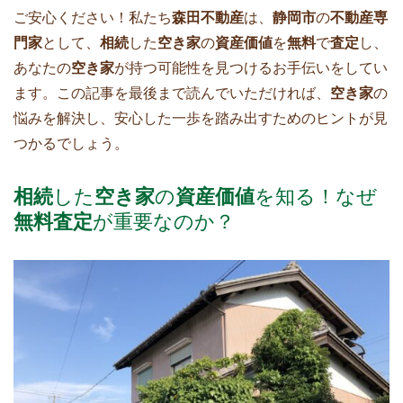
ご安心ください！私たち
森田不動産
は、
静岡市
の
不動産専
門家
として、
相続
した
空き家
の
資産価値
を
無料
で
査定
し、
あなたの
空き家
が持つ可能性を見つけるお手伝いをしてい
ます。この記事を最後まで読んでいただければ、
空き家
の
悩みを解決し、安心した一歩を踏み出すためのヒントが見
つかるでしょう。
相続
した
空き家
の
資産価値
を知る！なぜ
無料査定
が重要なのか？