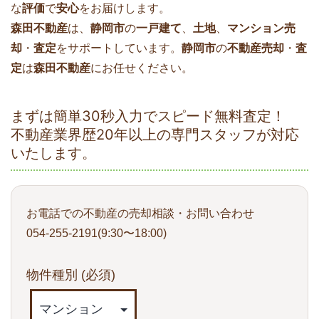
な
評価
で
安心
をお届けします。
森田不動産
は、
静岡市
の
一戸建て
、
土地
、
マンション売
却
・
査定
をサポートしています。
静岡市
の
不動産売却
・
査
定
は
森田不動産
にお任せください。
まずは簡単30秒入力でスピード無料査定！
不動産業界歴20年以上の専門スタッフが対応
いたします。
お電話での不動産の売却相談・お問い合わせ
054-255-2191(9:30〜18:00)
物件種別
(必須)