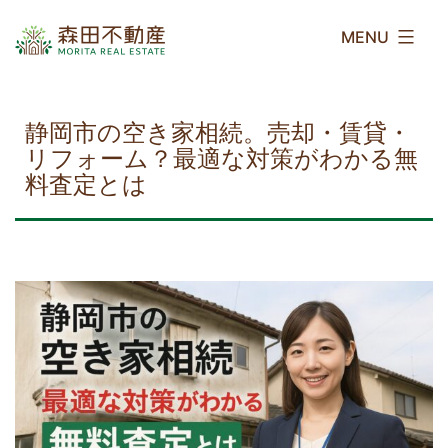
コ
森
ン
田
テ
不
ン
動
ツ
産
静岡市の空き家相続。売却・賃貸・
へ
リフォーム？最適な対策がわかる無
ス
料査定とは
キ
ッ
プ