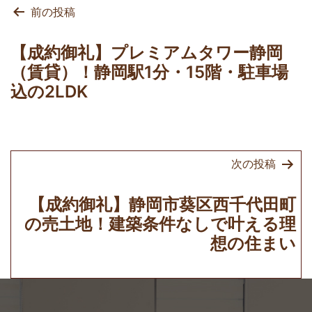
投
前の投稿
稿
ナ
【成約御礼】プレミアムタワー静岡
ビ
（賃貸）！静岡駅1分・15階・駐車場
ゲ
込の2LDK
ー
シ
ョ
次の投稿
ン
【成約御礼】静岡市葵区西千代田町
の売土地！建築条件なしで叶える理
想の住まい