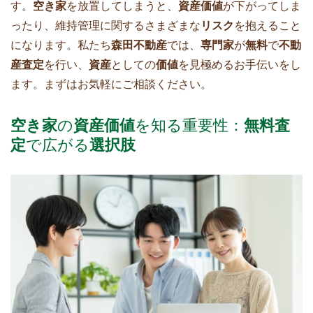
す。
空き家
を放置してしまうと、
資産価値
が下がってしま
ったり、維持管理に関するさまざまな
リスク
を抱えること
になります。私たち
森田不動産
では、
専門家
が
無料
で
不動
産査定
を行い、
資産
としての
価値
を見極めるお手伝いをし
ます。まずはお気軽にご相談ください。
空き家
の
資産価値
を知る重要性：
無料査
定
で広がる
選択肢