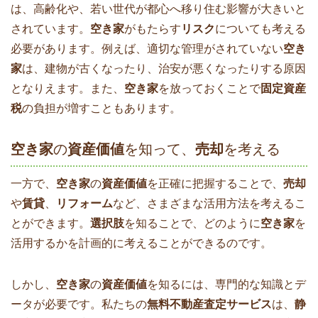
は、高齢化や、若い世代が都心へ移り住む影響が大きいと
されています。
空き家
がもたらす
リスク
についても考える
必要があります。例えば、適切な管理がされていない
空き
家
は、建物が古くなったり、治安が悪くなったりする原因
となりえます。また、
空き家
を放っておくことで
固定資産
税
の負担が増すこともあります。
空き家
の
資産価値
を知って、
売却
を考える
一方で、
空き家
の
資産価値
を正確に把握することで、
売却
や
賃貸
、
リフォーム
など、さまざまな活用方法を考えるこ
とができます。
選択肢
を知ることで、どのように
空き家
を
活用するかを計画的に考えることができるのです。
しかし、
空き家
の
資産価値
を知るには、専門的な知識とデ
ータが必要です。私たちの
無料不動産査定サービス
は、
静