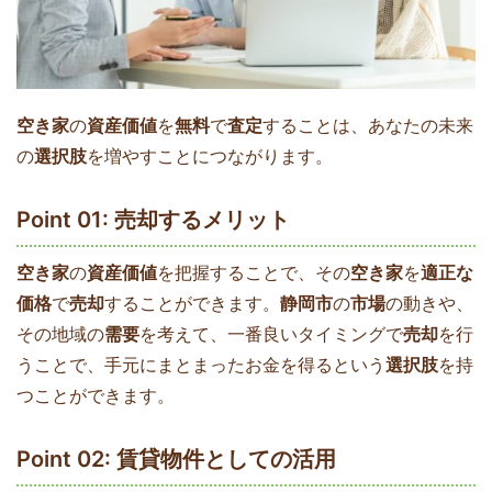
空き家
の
資産価値
を
無料
で
査定
することは、あなたの未来
の
選択肢
を増やすことにつながります。
Point 01: 売却するメリット
空き家
の
資産価値
を把握することで、その
空き家
を
適正な
価格
で
売却
することができます。
静岡市
の
市場
の動きや、
その地域の
需要
を考えて、一番良いタイミングで
売却
を行
うことで、手元にまとまったお金を得るという
選択肢
を持
つことができます。
Point 02: 賃貸物件としての活用