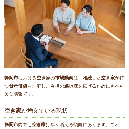
静岡市
における
空き家
の
市場動向
は、
相続
した
空き家
が持
つ
資産価値
を理解し、今後の
選択肢
を広げるためにも不可
欠な情報です。
空き家
が増えている現状
静岡市
内でも
空き家
は年々増える傾向にあります。これ