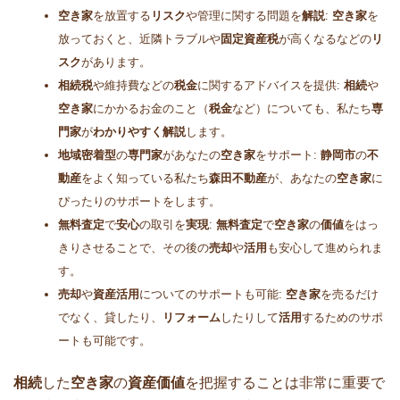
空き家
を放置する
リスク
や管理に関する問題を
解説
:
空き家
を
放っておくと、近隣トラブルや
固定資産税
が高くなるなどの
リ
スク
があります。
相続税
や維持費などの
税金
に関するアドバイスを提供:
相続
や
空き家
にかかるお金のこと（
税金
など）についても、私たち
専
門家
が
わかりやすく解説
します。
地域密着型
の
専門家
があなたの
空き家
をサポート:
静岡市
の
不
動産
をよく知っている私たち
森田不動産
が、あなたの
空き家
に
ぴったりのサポートをします。
無料査定
で
安心
の取引を
実現
:
無料査定
で
空き家
の
価値
をはっ
きりさせることで、その後の
売却
や
活用
も安心して進められま
す。
売却
や
資産活用
についてのサポートも可能:
空き家
を売るだけ
でなく、貸したり、
リフォーム
したりして
活用
するためのサポ
ートも可能です。
相続
した
空き家
の
資産価値
を把握することは非常に重要で