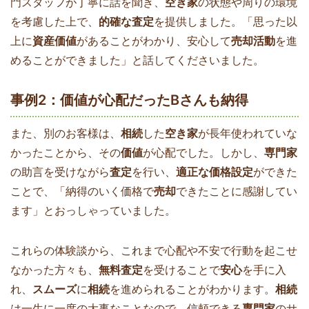
門スタッフが丁寧に話を聞き、
空き家
の状態や周りの環境
を考慮した上で、
的確な査定
を提供しました。「思った以
上に
資産価値
があることがわかり、安心して
売却活動
を進
めることができました」と話してくださいました。
事例2：価値が心配だったBさんも納得
また、別のお客様は、
相続
した
空き家
が長年使われていな
かったことから、その
価値
が心配でした。しかし、
専門家
の助言を受けながら
査定
を行い、
適正な価格設定
ができた
ことで、「納得のいく価格で
売却
できたことに感謝してい
ます」とおっしゃっていました。
これらの体験談から、これまで心配や不安で行動を起こせ
なかった方々も、
無料査定
を受けることで
安心
を手に入
れ、
スムーズ
に
相続
を進められることがわかります。
相続
は一生に一度の大事なことなので、信頼できる
専門家
のサ