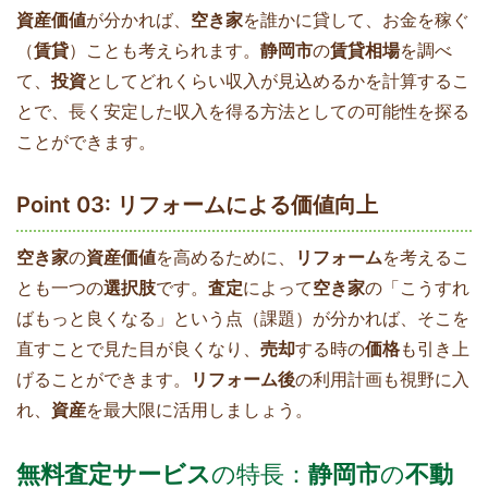
資産価値
が分かれば、
空き家
を誰かに貸して、お金を稼ぐ
（
賃貸
）ことも考えられます。
静岡市
の
賃貸相場
を調べ
て、
投資
としてどれくらい収入が見込めるかを計算するこ
とで、長く安定した収入を得る方法としての可能性を探る
ことができます。
Point 03: リフォームによる価値向上
空き家
の
資産価値
を高めるために、
リフォーム
を考えるこ
とも一つの
選択肢
です。
査定
によって
空き家
の「こうすれ
ばもっと良くなる」という点（課題）が分かれば、そこを
直すことで見た目が良くなり、
売却
する時の
価格
も引き上
げることができます。
リフォーム後
の利用計画も視野に入
れ、
資産
を最大限に活用しましょう。
無料査定サービス
の特長：
静岡市
の
不動