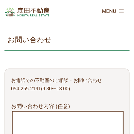
コ
森
ン
田
テ
不
ン
動
ツ
産
お問い合わせ
へ
ス
キ
ッ
プ
お電話での不動産のご相談・お問い合わせ
054-255-2191(9:30〜18:00)
お問い合わせ内容
(任意)