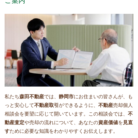
ご案内
私たち
森田不動産
では、
静岡市
にお住まいの皆さんが、も
っと安心して
不動産取引
ができるように、
不動産
売却個人
相談会を要望に応じて開いています。この相談会では、
不
動産査定
や売却の流れについて、あなたの
資産価値
を
見直
す
ために必要な知識をわかりやすくお伝えします。