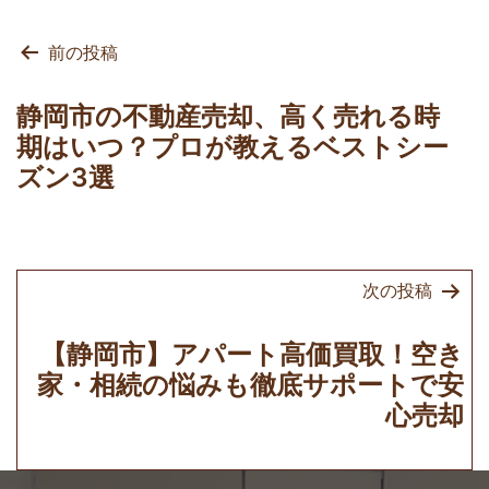
投
前の投稿
稿
ナ
静岡市の不動産売却、高く売れる時
ビ
期はいつ？プロが教えるベストシー
ゲ
ズン3選
ー
シ
ョ
次の投稿
ン
【静岡市】アパート高価買取！空き
家・相続の悩みも徹底サポートで安
心売却