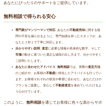
あなたにぴったりのサポートをご提供しています。
無料相談で得られる安心
専門家がマンツーマンで対応
: あなたの
不動産売却
に関する疑
問や不安を減らせるように、専門知識を持ったスタッフが、あ
なたと１対１で丁寧に対応します。
分かりやすい説明
:
査定
に必要な情報や具体的な数字、そして
市場
の動きに基づいた適正な値段の出し方まで、分かりやすく
ご説明いたします。
あなたに合わせたアドバイス
:
無料相談
では、実際の
査定方法
のご紹介や、お客様の
不動産
に特化したアドバイスも行ってい
ます。お客様それぞれの状況や希望に合わせた、あなただけの
プランをご提案し、安心して
不動産査定
を進めていただけるよ
う心がけています。
このように、
無料相談
を通じてお客様に色々な面からサポ