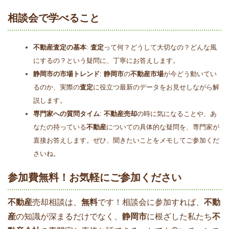
相談会で学べること
不動産査定の基本
:
査定
って何？どうして大切なの？どんな風
にするの？という疑問に、丁寧にお答えします。
静岡市の市場トレンド
:
静岡市
の
不動産市場
が今どう動いてい
るのか、実際の
査定
に役立つ最新のデータをお見せしながら解
説します。
専門家への質問タイム
:
不動産売却
の時に気になることや、あ
なたの持っている
不動産
についての具体的な疑問を、専門家が
直接お答えします。ぜひ、聞きたいことをメモしてご参加くだ
さいね。
参加費無料！お気軽にご参加ください
不動産
売却相談は、
無料
です！相談会に参加すれば、
不動
産
の知識が深まるだけでなく、
静岡市
に根ざした私たち
不