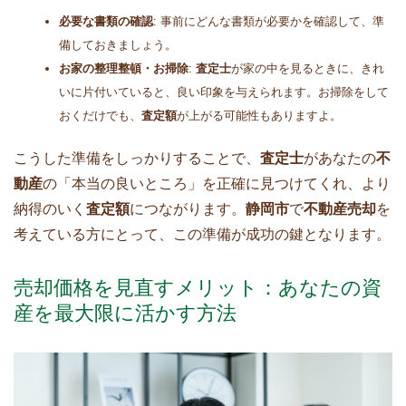
必要な書類の確認
: 事前にどんな書類が必要かを確認して、準
備しておきましょう。
お家の整理整頓・お掃除
:
査定士
が家の中を見るときに、きれ
いに片付いていると、良い印象を与えられます。お掃除をして
おくだけでも、
査定額
が上がる可能性もありますよ。
こうした準備をしっかりすることで、
査定士
があなたの
不
動産
の「本当の良いところ」を正確に見つけてくれ、より
納得のいく
査定額
につながります。
静岡市
で
不動産売却
を
考えている方にとって、この準備が成功の鍵となります。
売却価格を見直すメリット：あなたの資
産を最大限に活かす方法