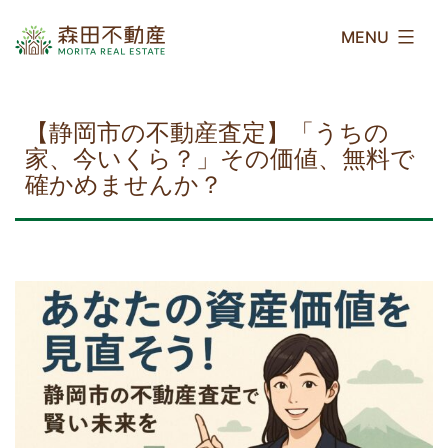
コ
森
ン
田
テ
不
ン
動
ツ
産
【静岡市の不動産査定】「うちの
へ
家、今いくら？」その価値、無料で
ス
確かめませんか？
キ
ッ
プ