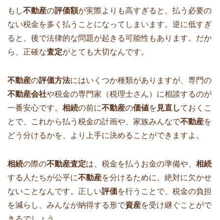
もし
不動産
の
評価額
が実際よりも高すぎると、払う必要の
ない税金を多く払うことになってしまいます。逆に低すぎ
ると、後で法律的な問題が起きる可能性もあります。だか
ら、正確な
査定
がとても大切なんです。
不動産
の
評価方法
にはいくつか種類がありますが、専門の
不動産会社
や税金の専門家（税理士さん）に相談するのが
一番安心です。
相続
の前に
不動産
の
価値
を
見直し
ておくこ
とで、これから払う税金の計画や、家族みんなで
不動産
を
どう分けるかを、より上手に決めることができますよ。
相続
の際の
不動産査定
は、税金を払うお金の準備や、
相続
する人たちが公平に
不動産
を分けるために、絶対に欠かせ
ないことなんです。正しい
評価
を行うことで、税金の負担
を減らし、みんなが納得する形で
資産
を受け継ぐことがで
きるでしょう。