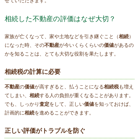
せていただきます。
相続した不動産の評価はなぜ大切？
家族が亡くなって、家や土地などを引き継ぐこと（
相続
）
になった時、その
不動産
が今いくらくらいの
価値
があるの
かを知ることは、とても大切な役割を果たします。
相続税の計算に必要
不動産
の
価値
が高すぎると、払うことになる
相続税
も増え
てしまい、
相続
する人の負担が重くなることがあります。
でも、しっかり
査定
をして、正しい
価値
を知っておけば、
計画的に
相続
を進めることができます。
正しい評価がトラブルを防ぐ