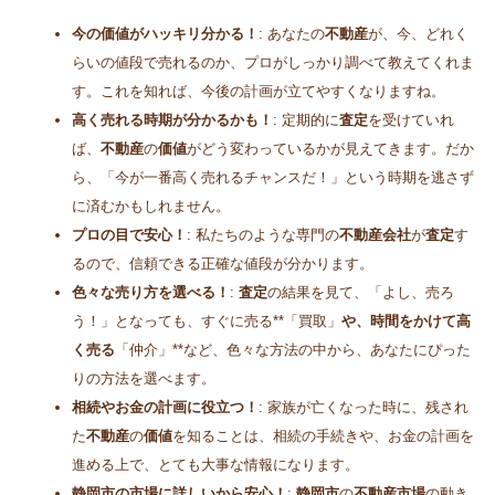
今の価値がハッキリ分かる！
: あなたの
不動産
が、今、どれく
らいの値段で売れるのか、プロがしっかり調べて教えてくれま
す。これを知れば、今後の計画が立てやすくなりますね。
高く売れる時期が分かるかも！
: 定期的に
査定
を受けていれ
ば、
不動産
の
価値
がどう変わっているかが見えてきます。だか
ら、「今が一番高く売れるチャンスだ！」という時期を逃さず
に済むかもしれません。
プロの目で安心！
: 私たちのような専門の
不動産会社
が
査定
す
るので、信頼できる正確な値段が分かります。
色々な売り方を選べる！
:
査定
の結果を見て、「よし、売ろ
う！」となっても、すぐに売る**「買取」
や、時間をかけて高
く売る
「仲介」**など、色々な方法の中から、あなたにぴった
りの方法を選べます。
相続やお金の計画に役立つ！
: 家族が亡くなった時に、残され
た
不動産
の
価値
を知ることは、相続の手続きや、お金の計画を
進める上で、とても大事な情報になります。
静岡市の市場に詳しいから安心！
:
静岡市
の
不動産市場
の動き