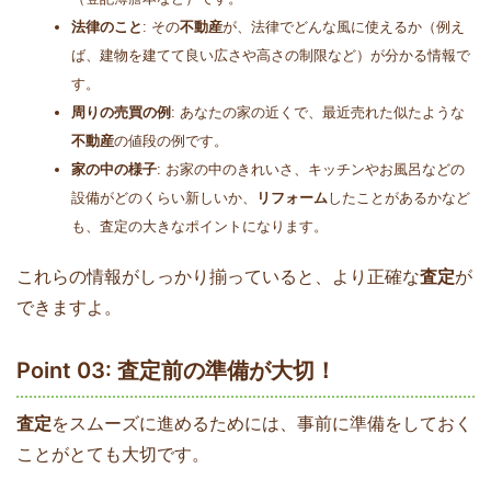
法律のこと
: その
不動産
が、法律でどんな風に使えるか（例え
ば、建物を建てて良い広さや高さの制限など）が分かる情報で
す。
周りの売買の例
: あなたの家の近くで、最近売れた似たような
不動産
の値段の例です。
家の中の様子
: お家の中のきれいさ、キッチンやお風呂などの
設備がどのくらい新しいか、
リフォーム
したことがあるかなど
も、査定の大きなポイントになります。
これらの情報がしっかり揃っていると、より正確な
査定
が
できますよ。
Point 03: 査定前の準備が大切！
査定
をスムーズに進めるためには、事前に準備をしておく
ことがとても大切です。