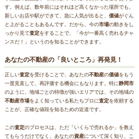
す。例えば、数年前にはそれほど高くなかった場所でも、
新しいお店や駅ができて、急に人気が出ると、
価値
がぐん
と上がることもあるんです。だから、今の
市場
の動きをし
っかり見て
査定
をすることで、「今が一番高く売れるチャ
ンスだ！」というのを知ることができます。
あなたの不動産の「良いところ」再発見！
正しい
査定
を受けることで、あなたの
不動産
の
価値
をもう
一度見直して、再評価する機会にもなります。特に
静岡市
のように、地域ごとの特徴が強いエリアでは、その地域の
不動産市場
をよく知っている私たちプロに
査定
を依頼する
ことが、正確な値段を知るための近道です。
この
査定
のプロセスは、ただ「いくらで売れるか」を教え
てもらうだけでなく、あなたの
資産
について深く知り、こ