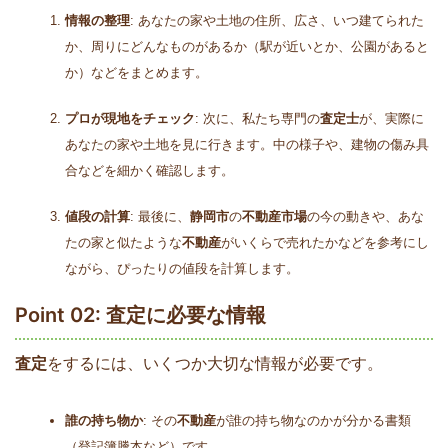
情報の整理
: あなたの家や土地の住所、広さ、いつ建てられた
か、周りにどんなものがあるか（駅が近いとか、公園があると
か）などをまとめます。
プロが現地をチェック
: 次に、私たち専門の
査定士
が、実際に
あなたの家や土地を見に行きます。中の様子や、建物の傷み具
合などを細かく確認します。
値段の計算
: 最後に、
静岡市
の
不動産市場
の今の動きや、あな
たの家と似たような
不動産
がいくらで売れたかなどを参考にし
ながら、ぴったりの値段を計算します。
Point 02: 査定に必要な情報
査定
をするには、いくつか大切な情報が必要です。
誰の持ち物か
: その
不動産
が誰の持ち物なのかが分かる書類
（登記簿謄本など）です。