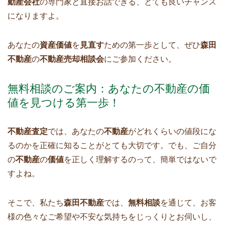
動産会社
の専門家と直接お話できる、とても良いチャンス
になりますよ。
あなたの
資産価値
を
見直す
ための第一歩として、ぜひ
森田
不動産
の
不動産売却相談会
にご参加ください。
無料相談のご案内：あなたの不動産の価
値を見つける第一歩！
不動産査定
では、あなたの
不動産
がどれくらいの値段にな
るのかを正確に知ることがとても大切です。でも、ご自分
の
不動産
の
価値
を正しく理解するのって、簡単ではないで
すよね。
そこで、私たち
森田不動産
では、
無料相談
を通じて、お客
様の色々なご希望や不安な気持ちをじっくりとお伺いし、