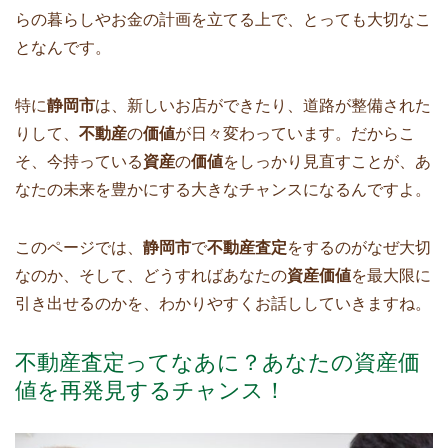
らの暮らしやお金の計画を立てる上で、とっても大切なこ
となんです。
特に
静岡市
は、新しいお店ができたり、道路が整備された
りして、
不動産
の
価値
が日々変わっています。だからこ
そ、今持っている
資産
の
価値
をしっかり見直すことが、あ
なたの未来を豊かにする大きなチャンスになるんですよ。
このページでは、
静岡市
で
不動産査定
をするのがなぜ大切
なのか、そして、どうすればあなたの
資産価値
を最大限に
引き出せるのかを、わかりやすくお話ししていきますね。
不動産査定ってなあに？あなたの資産価
値を再発見するチャンス！