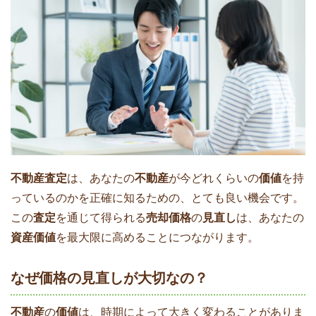
不動産査定
は、あなたの
不動産
が今どれくらいの
価値
を持
っているのかを正確に知るための、とても良い機会です。
この
査定
を通じて得られる
売却価格
の
見直し
は、あなたの
資産価値
を最大限に高めることにつながります。
なぜ価格の見直しが大切なの？
不動産
の
価値
は、時期によって大きく変わることがありま