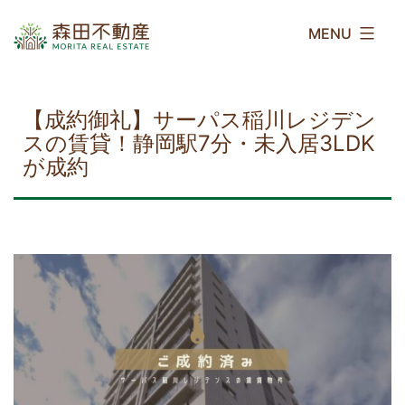
コ
森
ン
田
テ
不
ン
動
ツ
産
【成約御礼】サーパス稲川レジデン
へ
スの賃貸！静岡駅7分・未入居3LDK
ス
が成約
キ
ッ
プ