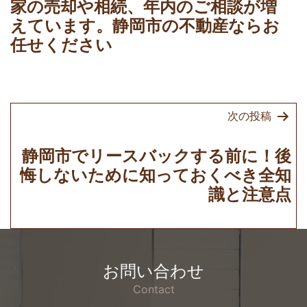
ナ
家の売却や相続、年内のご相談が増
ビ
えています。静岡市の不動産ならお
ゲ
任せください
ー
シ
ョ
次の投稿
ン
静岡市でリースバックする前に！後
悔しないために知っておくべき全知
識と注意点
お問い合わせ
Contact