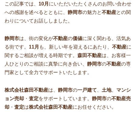
この記事では、
10月
にいただいたたくさんのお問い合わせ
への感謝を述べるとともに、
静岡市
の魅力と
不動産
との関
わりについてお話ししました。
静岡市
は、街の変化が
不動産
の
価値
に深く関わる、活気あ
る街です。
11月
も、新しい年を迎えるにあたり、
不動産
に
関するご相談が増える時期です。
森田不動産
は、お客様一
人ひとりのご相談に真摯に向き合い、
静岡市
の
不動産
の専
門家として全力でサポートいたします。
株式会社森田不動産
は、
静岡市
の
一戸建て
、
土地
、
マンシ
ョン売却
・
査定
をサポートしています。
静岡市
の
不動産売
却
・
査定
は
株式会社森田不動産
にお任せください。