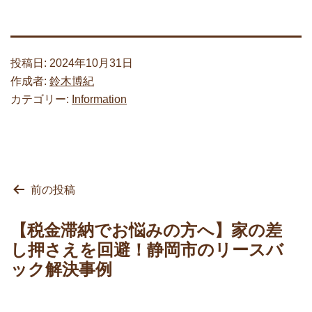
投稿日:
2024年10月31日
作成者:
鈴木博紀
カテゴリー:
Information
投
前の投稿
稿
ナ
【税金滞納でお悩みの方へ】家の差
ビ
し押さえを回避！静岡市のリースバ
ゲ
ック解決事例
ー
シ