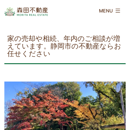
コ
森
ン
田
テ
不
ン
動
ツ
産
家の売却や相続、年内のご相談が増
へ
えています。静岡市の不動産ならお
ス
任せください
キ
ッ
プ