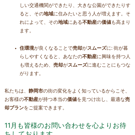
しい交通機関ができたり、大きな公園ができたりす
ると、その
地域
に住みたいと思う人が増えます。そ
れによって、その
地域
にある
不動産
の
価値
も高まり
ます。
住環境
が良くなることで
売却
が
スムーズ
に: 街が暮
らしやすくなると、あなたの
不動産
に興味を持つ人
も増えるため、
売却
が
スムーズ
に進むことにもつな
がります。
私たちは、
静岡市
の街の変化をよく知っているからこそ、
お客様の
不動産
が持つ本当の
価値
を見つけ出し、最適な
売
却プラン
をご提案できます。
11月も皆様のお問い合わせを心よりお待
ちしております