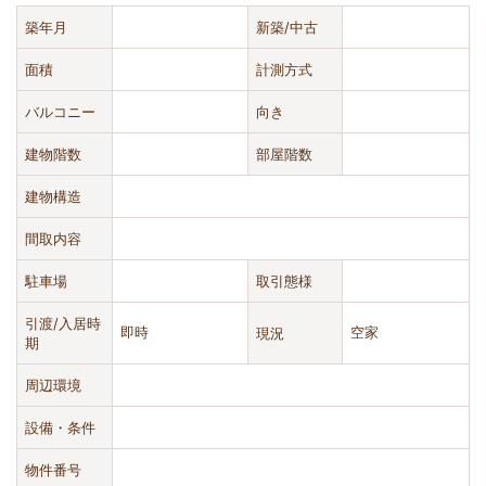
築年月
新築/中古
面積
計測方式
バルコニー
向き
建物階数
部屋階数
建物構造
間取内容
駐車場
取引態様
引渡/入居時
即時
現況
空家
期
周辺環境
設備・条件
物件番号