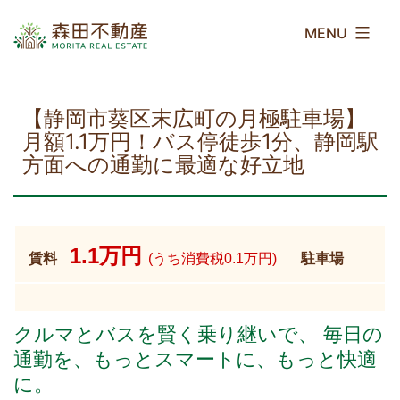
コ
森
ン
田
テ
不
ン
動
ツ
産
【静岡市葵区末広町の月極駐車場】
へ
月額1.1万円！バス停徒歩1分、静岡駅
ス
方面への通勤に最適な好立地
キ
ッ
プ
1.1万円
賃料
(うち消費税0.1万円)
駐車場
クルマとバスを賢く乗り継いで、 毎日の
通勤を、もっとスマートに、もっと快適
に。