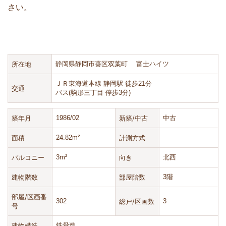
さい。
所在地
静岡県静岡市葵区双葉町 富士ハイツ
ＪＲ東海道本線 静岡駅 徒歩21分
交通
バス(駒形三丁目 停歩3分)
築年月
1986/02
新築/中古
中古
面積
24.82m²
計測方式
バルコニー
3m²
向き
北西
建物階数
部屋階数
3階
部屋/区画番
302
総戸/区画数
3
号
建物構造
鉄骨造