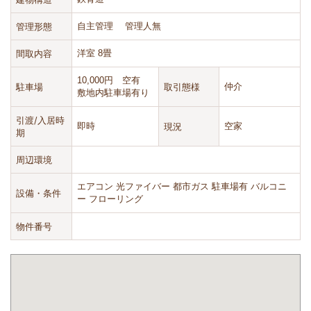
管理形態
自主管理 管理人無
間取内容
洋室 8畳
10,000円 空有
駐車場
取引態様
仲介
敷地内駐車場有り
引渡/入居時
即時
現況
空家
期
周辺環境
エアコン
光ファイバー
都市ガス
駐車場有
バルコニ
設備・条件
ー
フローリング
物件番号