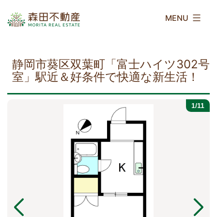
コ
森
ン
田
テ
不
ン
動
ツ
産
静岡市葵区双葉町「富士ハイツ302号
へ
室」駅近＆好条件で快適な新生活！
ス
キ
1/11
ッ
プ