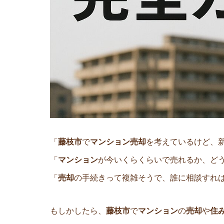
「
藤枝市
で
マンション売却
を考えているけど、
「
マンション
が今いくらくらいで売れるか、ど
「
売却
の手続きって複雑そうで、誰に相談すれ
もしかしたら、
藤枝市
で
マンション
の
売却
や
住