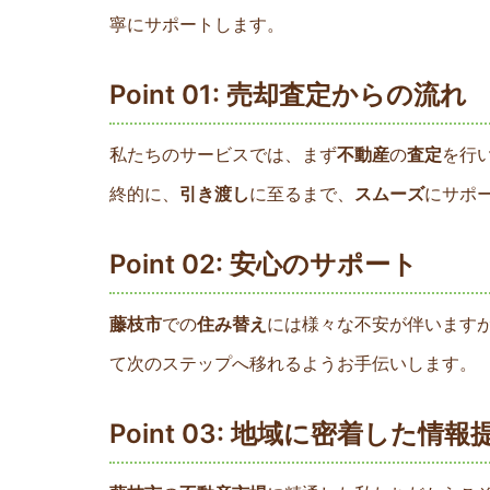
寧にサポートします。
Point 01: 売却査定からの流れ
私たちのサービスでは、まず
不動産
の
査定
を行
終的に、
引き渡し
に至るまで、
スムーズ
にサポ
Point 02: 安心のサポート
藤枝市
での
住み替え
には様々な不安が伴います
て次のステップへ移れるようお手伝いします。
Point 03: 地域に密着した情報