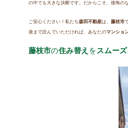
の中でも大きな決断です。だからこそ、後悔の
ご安心ください！私たち
森田不動産
は、
藤枝市
後まで読んでいただければ、あなたの
マンショ
藤枝市
の
住み替え
を
スムーズ