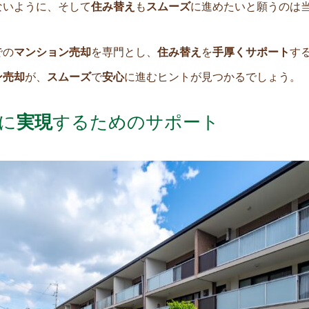
ないように、そして
住み替え
も
スムーズ
に進めたいと願うのは
での
マンション売却
を専門とし、
住み替え
を
手厚くサポート
す
ン売却
が、
スムーズ
で
安心
に進むヒントが見つかるでしょう。
に
実現
するためのサポート