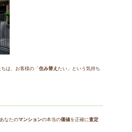
たちは、お客様の「
住み替え
たい」という気持ち
あなたの
マンション
の本当の
価値
を正確に
査定