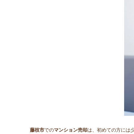
藤枝市
での
マンション売却
は、初めての方には