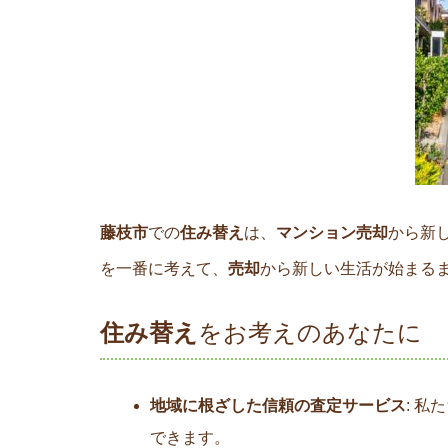
藤枝市
での
住み替え
は、
マンション売却
から新
を一番に考えて、
売却
から新しい生活が始まる
住み替え
をお考えのあなたに
地域に根ざした信頼の査定サービス
: 私
できます。