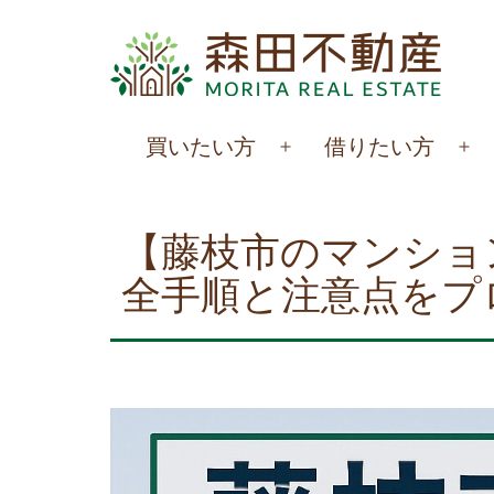
コ
ン
テ
ン
森
買いたい方
借りたい方
ツ
メ
メ
田
へ
ニ
ニ
不
ュ
ュ
ス
【藤枝市のマンショ
動
ー
ー
キ
全手順と注意点をプ
を
を
産
ッ
開
開
プ
く
く