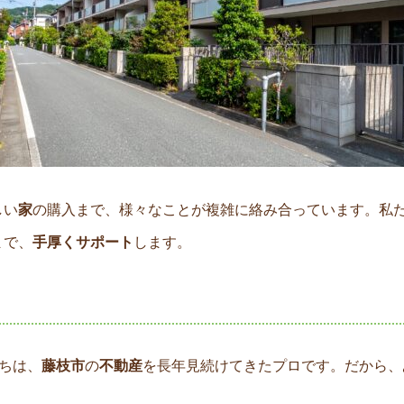
しい
家
の購入まで、様々なことが複雑に絡み合っています。私
まで、
手厚くサポート
します。
たちは、
藤枝市
の
不動産
を長年見続けてきたプロです。だから、