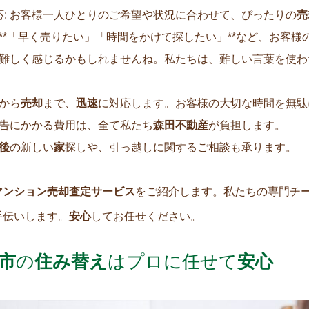
: お客様一人ひとりのご希望や状況に合わせて、ぴったりの
売
: **「早く売りたい」「時間をかけて探したい」**など、お
難しく感じるかもしれませんね。私たちは、難しい言葉を使わ
から
売却
まで、
迅速
に対応します。お客様の大切な時間を無駄
告にかかる費用は、全て私たち
森田不動産
が負担します。
後
の新しい
家
探しや、引っ越しに関するご相談も承ります。
マンション売却査定サービス
をご紹介します。私たちの専門チ
手伝いします。
安心
してお任せください。
市
の
住み替え
はプロに任せて
安心