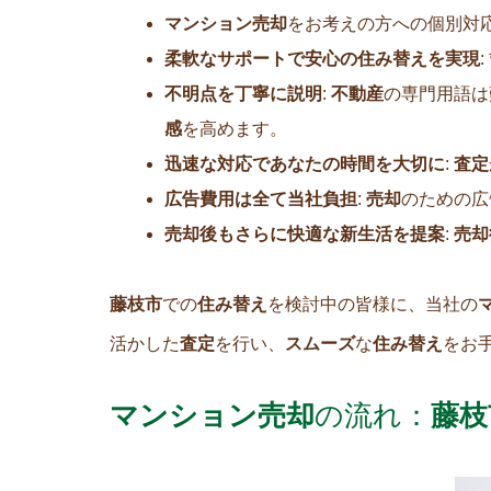
マンション売却
をお考えの方への個別対応
柔軟なサポートで安心の住み替えを実現
不明点を丁寧に説明
:
不動産
の専門用語は
感
を高めます。
迅速な対応であなたの時間を大切に
:
査定
広告費用は全て当社負担
:
売却
のための広
売却後もさらに快適な新生活を提案
:
売却
藤枝市
での
住み替え
を検討中の皆様に、当社の
活かした
査定
を行い、
スムーズ
な
住み替え
をお
マンション売却
の流れ：
藤枝