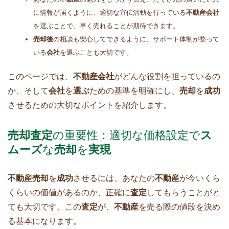
に情報が届くように、適切な宣伝活動を行っている
不動産会社
を選ぶことで、早く売れることが期待できます。
売却後
の相談も安心してできるように、サポート体制が整って
いる
会社
を選ぶことも大切です。
このページでは、
不動産会社
がどんな役割を担っているの
か、そして
会社
を
選ぶ
ための基準を明確にし、
売却
を
成功
させるための大切なポイントを紹介します。
売却査定
の重要性：適切な価格設定で
ス
ムーズ
な
売却
を
実現
不動産売却
を
成功
させるには、あなたの
不動産
が今いくら
くらいの価値があるのか、正確に
査定
してもらうことがと
ても大切です。この
査定
が、
不動産
を売る際の値段を決め
る基本になります。