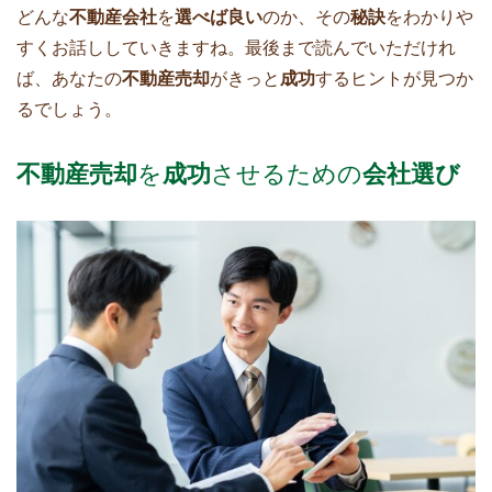
どんな
不動産会社
を
選べば良い
のか、その
秘訣
をわかりや
すくお話ししていきますね。最後まで読んでいただけれ
ば、あなたの
不動産売却
がきっと
成功
するヒントが見つか
るでしょう。
不動産売却
を
成功
させるための
会社選び