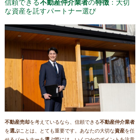
信頼できる
不動産仲介業者
の
特徴
：大切
な資産を託すパートナー選び
不動産売却
を考えているなら、信頼できる
不動産仲介業者
を
選ぶ
ことは、とても重要です。あなたの大切な
資産
を任
せるパートナーを
選ぶ
際には、いくつかのポイントを注意