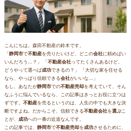
こんにちは。森田不動産の鈴木です。
「
静岡市
で
不動産
を売りたいけど、どこの
会社
に頼めばい
いんだろう…？」 「
不動産会社
ってたくさんあるけど、
どうやって選べば
成功
できるの？」 「大切な家を任せる
なら、やっぱり信頼できる
会社
がいいな…」
もし、あなたが
静岡市
での
不動産売却
を考えていて、そん
なふうに悩んでいるなら、この記事はきっとお役に立つは
ずです。
不動産
を売るというのは、人生の中でも大きな決
断ですよね。だからこそ、信頼できる
不動産会社
を
選ぶ
こ
とが、
成功
への一番の近道なんです。
この記事では、
静岡市
で
不動産売却
を
成功
させるために、