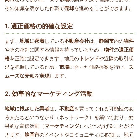
その知識を活かした作戦で
売却
を進めることができます。
1. 適正価格の的確な設定
まず、
地域に密着
している
不動産会社
は、
静岡市
内の
物件
やその評判に関する情報を持っているため、
物件
の
適正価
格
を正確に設定できます。地元の
トレンド
や近隣の取引状
況を把握しているため、
市場
に合った価格提案を行い、
ス
ムーズな売却
を
実現
します。
2. 効率的なマーケティング活動
地域に根ざした業者
は、
不動産
を買ってくれる可能性のあ
る人たちとのつながり（ネットワーク）を築いており、効
果的な宣伝活動（
マーケティング
）へとつなげることがで
きます。
静岡市
のイベントやコミュニティに参加し、地元