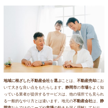
地域に根ざした不動産会社
を
選ぶ
ことは、
不動産売却
にお
いて大きな良い点をもたらします。
静岡市
の
市場
をよく知
っている業者が提供するサービスは、他の場所でも見られ
る一般的なやり方とは違います。地元の
不動産会社
は、
静
岡市
ならではのニーズや
市場
の動きを深く理解しており、