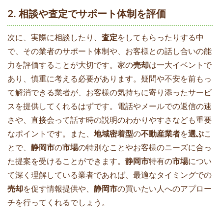
2. 相談や査定でサポート体制を評価
次に、実際に相談したり、
査定
をしてもらったりする中
で、その業者のサポート体制や、お客様との話し合いの能
力を評価することが大切です。家の
売却
は一大イベントで
あり、慎重に考える必要があります。疑問や不安を前もっ
て解消できる業者が、お客様の気持ちに寄り添ったサービ
スを提供してくれるはずです。電話やメールでの返信の速
さや、直接会って話す時の説明のわかりやすさなども重要
なポイントです。また、
地域密着型
の
不動産業者
を
選ぶ
こ
とで、
静岡市
の
市場
の特別なことやお客様のニーズに合っ
た提案を受けることができます。
静岡市
特有の
市場
につい
て深く理解している業者であれば、最適なタイミングでの
売却
を促す情報提供や、
静岡市
の買いたい人へのアプロー
チを行ってくれるでしょう。