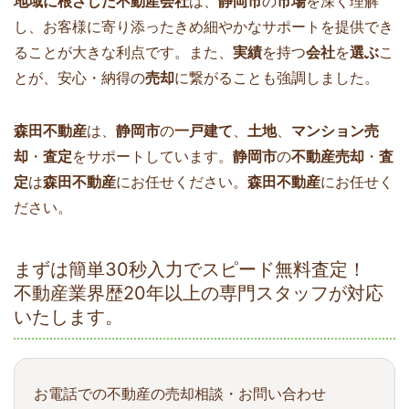
地域に根ざした不動産会社
は、
静岡市
の
市場
を深く理解
し、お客様に寄り添ったきめ細やかなサポートを提供でき
ることが大きな利点です。また、
実績
を持つ
会社
を
選ぶ
こ
とが、安心・納得の
売却
に繋がることも強調しました。
森田不動産
は、
静岡市
の
一戸建て
、
土地
、
マンション売
却
・
査定
をサポートしています。
静岡市
の
不動産売却
・
査
定
は
森田不動産
にお任せください。
森田不動産
にお任せく
ださい。
まずは簡単30秒入力でスピード無料査定！
不動産業界歴20年以上の専門スタッフが対応
いたします。
お電話での不動産の売却相談・お問い合わせ