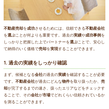
不動産売却
を
成功
させるためには、信頼できる
不動産会社
を
選ぶ
ことが何よりも重要です。過去の
実績
や
成功事例
を
しっかりと把握した上でパートナーを
選ぶ
ことで、安心し
て納得のいく価格で
売却
を
実現
することができます。
1. 過去の実績をしっかり確認
まず、候補となる
会社
の過去の
実績
を確認することが必要
です。
不動産会社
が過去にどんな
物件
を取り扱ったか、
売
却
が完了するまでの速さ、扱ったエリアなどをチェックす
ることで、その
会社
が
市場
でどれくらい信頼されているか
を測ることができます。