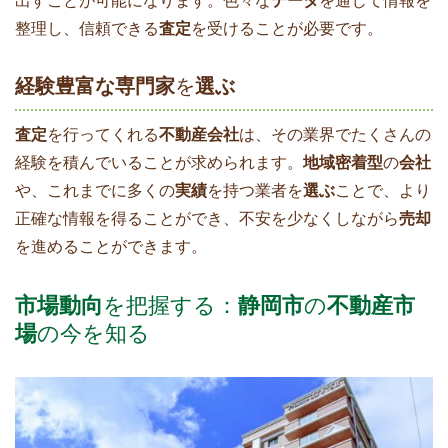
出すことが可能になります。色々な
データ
を通じて情報を
整理し、信頼できる
査定
を受けることが必要です。
経験豊富な専門家
を
選ぶ
査定
を行ってくれる
不動産会社
は、その業界でたくさんの
経験を積んでいることが求められます。
地域密着型
の
会社
や、これまでに多くの
実績
を持つ業者を
選ぶ
ことで、より
正確な情報を得ることができ、不安を少なくしながら
売却
を進めることができます。
市場動向
を把握する：
静岡市
の
不動産市
場
の今を知る