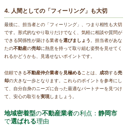
4. 人間としての「フィーリング」も大切
最後に、担当者との「フィーリング」、つまり相性も大切
です。形式的なやり取りだけでなく、気軽に相談や質問が
できる関係性が築ける業者を
選びましょう
。担当者があな
たの
不動産
の
売却
に熱意を持って取り組む姿勢を見せてく
れるかどうかも、見逃せないポイントです。
信頼できる
不動産仲介業者
を
見極める
ことは、
成功
する
売
却
の大きな一歩となります。これらのポイントを参考にし
て、自分自身のニーズに合った最適なパートナーを見つけ
て、安心の取引を
実現
しましょう。
地域密着型
の
不動産業者
の利点：
静岡市
で
選ばれる
理由