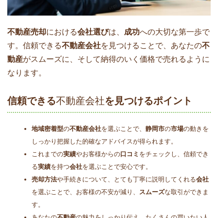
不動産売却
における
会社選び
は、
成功
への大切な第一歩で
す。信頼できる
不動産会社
を見つけることで、あなたの
不
動産
がスムーズに、そして納得のいく価格で売れるように
なります。
信頼できる
不動産会社
を見つけるポイント
地域密着型
の
不動産会社
を選ぶことで、
静岡市
の
市場
の動きを
しっかり把握した的確なアドバイスが得られます。
これまでの
実績
やお客様からの
口コミ
をチェックし、信頼でき
る
実績
を持つ
会社
を選ぶことで安心です。
売却方法
や手続きについて、とても丁寧に説明してくれる
会社
を選ぶことで、お客様の不安が減り、
スムーズ
な取引ができま
す。
あなたの
不動産
の魅力をしっかり伝え、たくさんの買いたい人