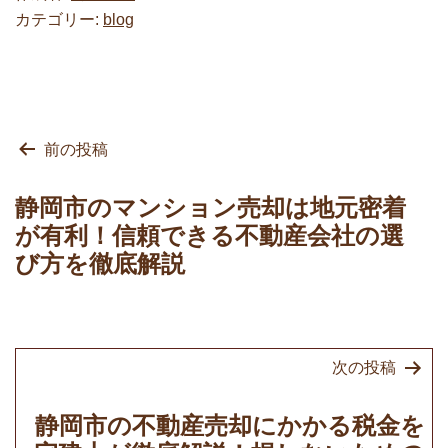
カテゴリー:
blog
投
前の投稿
稿
ナ
静岡市のマンション売却は地元密着
ビ
が有利！信頼できる不動産会社の選
ゲ
び方を徹底解説
ー
シ
ョ
次の投稿
ン
静岡市の不動産売却にかかる税金を