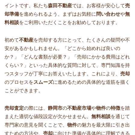
イントです。私たち
森田不動産
では、お客様が安心して
売
却準備
を進められるよう、まずはお気軽に
問い合わせ
や
無
料相談
をご利用いただくことをお勧めしております。
初めて
不動産
を売却する方にとって、たくさんの疑問や不
安があるかもしれません。「どこから始めれば良いの
か？」「どんな書類が必要？」「売却にかかる費用はどれ
くらい？」といった具体的な質問に対して、専門知識を持
つスタッフが丁寧にお答えいたします。これにより、
売却
のプロセスを
スムーズ
に進めるための具体的な道筋を描く
ことができます。
売却査定
の際には、
静岡市
の
不動産市場
や
物件
の
特徴
を踏
まえた適切な値段設定が欠かせません。
無料相談
を通じて
専門家の意見を聞くことで、
物件
の魅力を最大限に引き出
すための方法や、
売却
に向けた準備が具体的に理解できる