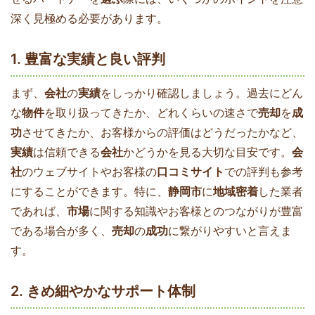
深く見極める必要があります。
1. 豊富な実績と良い評判
まず、
会社
の
実績
をしっかり確認しましょう。過去にどん
な
物件
を取り扱ってきたか、どれくらいの速さで
売却
を
成
功
させてきたか、お客様からの評価はどうだったかなど、
実績
は信頼できる
会社
かどうかを見る大切な目安です。
会
社
のウェブサイトやお客様の
口コミサイト
での評判も参考
にすることができます。特に、
静岡市
に
地域密着
した業者
であれば、
市場
に関する知識やお客様とのつながりが豊富
である場合が多く、
売却
の
成功
に繋がりやすいと言えま
す。
2. きめ細やかなサポート体制