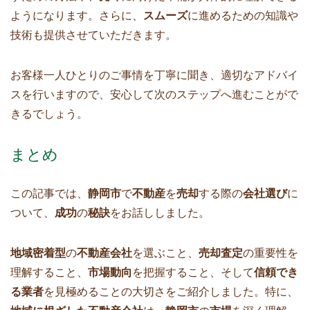
ようになります。さらに、
スムーズ
に進めるための知識や
技術も提供させていただきます。
お客様一人ひとりのご事情を丁寧に聞き、適切なアドバイ
スを行いますので、安心して次のステップへ進むことがで
きるでしょう。
まとめ
この記事では、
静岡市
で
不動産
を
売却
する際の
会社選び
に
ついて、
成功
の
秘訣
をお話ししました。
地域密着型
の
不動産会社
を選ぶこと、
売却査定
の重要性を
理解すること、
市場動向
を把握すること、そして
信頼でき
る業者
を見極めることの大切さをご紹介しました。特に、