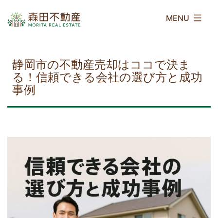
コ
森
ン
田
テ
不
ン
動
ツ
産
静岡市の不動産売却はココで決ま
へ
る！信頼できる会社の選び方と成功
ス
事例
キ
ッ
プ