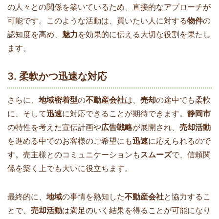
の人々との関係を築いているため、直接的なアプローチが
可能です。このような活動は、買いたい人に対する
物件
の
認知度を高め、
魅力
を効果的に伝える大切な役割を果たし
ます。
3. 柔軟かつ迅速な対応
さらに、
地域密着型
の
不動産会社
は、
売却
の途中でも柔軟
に、そして
迅速
に対応できることが期待できます。
静岡市
の特性を考えた宣伝計画や
広告戦略
が展開され、
売却活動
を進める中でのお客様のご希望にも
迅速
に応えられるので
す。売主様とのコミュニケーションも
スムーズ
で、信頼関
係を築く上でも大いに役立ちます。
最終的に、
地域
の事情を熟知した
不動産会社
と協力するこ
とで、
売却活動
は満足のいく結果を得ることが可能になり