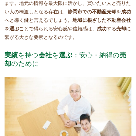
ます。地元の情報を最大限に活かし、買いたい人と売りた
い人の橋渡しとなる存在は、
静岡市
での
不動産売却
を
成功
へと導く鍵と言えるでしょう。
地域に根ざした不動産会社
を
選ぶ
ことで得られる安心感や信頼感は、
成功
する
売却
に
繋がる大きな要素となるのです。
実績
を持つ
会社
を
選ぶ
：安心・納得の
売
却
のために