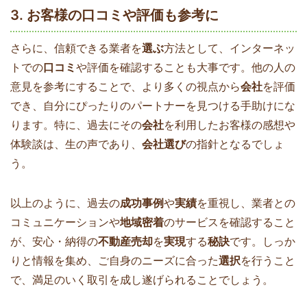
3. お客様の口コミや評価も参考に
さらに、信頼できる業者を
選ぶ
方法として、インターネッ
トでの
口コミ
や評価を確認することも大事です。他の人の
意見を参考にすることで、より多くの視点から
会社
を評価
でき、自分にぴったりのパートナーを見つける手助けにな
ります。特に、過去にその
会社
を利用したお客様の感想や
体験談は、生の声であり、
会社選び
の指針となるでしょ
う。
以上のように、過去の
成功事例
や
実績
を重視し、業者との
コミュニケーションや
地域密着
のサービスを確認すること
が、安心・納得の
不動産売却
を
実現
する
秘訣
です。しっか
りと情報を集め、ご自身のニーズに合った
選択
を行うこと
で、満足のいく取引を成し遂げられることでしょう。