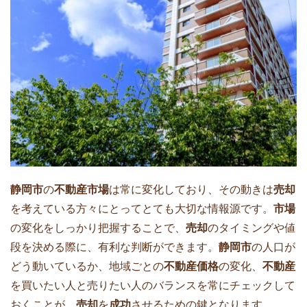
静岡市
の
不動産市場
は常に変化しており、その動きは
売却
を考えている方々にとってとても大切な情報源です。
市場
の変化をしっかり把握することで、
売却
のタイミングや値
段を決める際に、有利な判断ができます。
静岡市
の人口が
どう動いているか、地域ごとの
不動産価格
の変化、
不動産
を買いたい人と売りたい人のバランスを常にチェックして
おくことが、
売却
を
成功
させるための鍵となります。