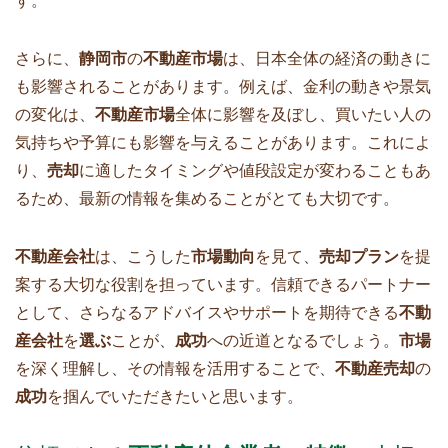
す。
さらに、
静岡市
の
不動産市場
は、日本全体の経済の動きに
も影響されることがあります。例えば、金利の動きや景気
の変化は、
不動産市場
全体に影響を及ぼし、買いたい人の
気持ちや予算にも影響を与えることがあります。これによ
り、
売却
に適したタイミングや値段設定が変わることもあ
るため、最新の情報を集めることがとても大切です。
不動産会社
は、こうした
市場動向
を見て、
売却プラン
を提
案する大切な役割を担っています。信頼できるパートナー
として、さらなるアドバイスやサポートを期待できる
不動
産会社
を
選ぶ
ことが、
成功
への近道となるでしょう。
市場
を深く理解し、その情報を活用することで、
不動産売却
の
成功
を掴んでいただきたいと思います。