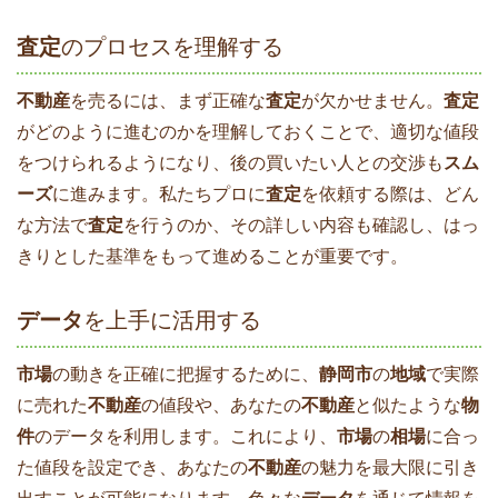
査定
のプロセスを理解する
不動産
を売るには、まず正確な
査定
が欠かせません。
査定
がどのように進むのかを理解しておくことで、適切な値段
をつけられるようになり、後の買いたい人との交渉も
スム
ーズ
に進みます。私たちプロに
査定
を依頼する際は、どん
な方法で
査定
を行うのか、その詳しい内容も確認し、はっ
きりとした基準をもって進めることが重要です。
データ
を上手に活用する
市場
の動きを正確に把握するために、
静岡市
の
地域
で実際
に売れた
不動産
の値段や、あなたの
不動産
と似たような
物
件
のデータを利用します。これにより、
市場
の
相場
に合っ
た値段を設定でき、あなたの
不動産
の魅力を最大限に引き