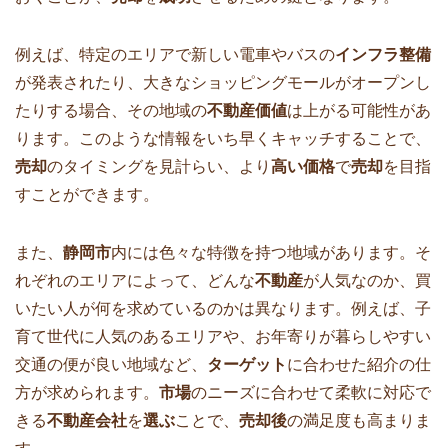
例えば、特定のエリアで新しい電車やバスの
インフラ整備
が発表されたり、大きなショッピングモールがオープンし
たりする場合、その地域の
不動産価値
は上がる可能性があ
ります。このような情報をいち早くキャッチすることで、
売却
のタイミングを見計らい、より
高い価格
で
売却
を目指
すことができます。
また、
静岡市
内には色々な特徴を持つ地域があります。そ
れぞれのエリアによって、どんな
不動産
が人気なのか、買
いたい人が何を求めているのかは異なります。例えば、子
育て世代に人気のあるエリアや、お年寄りが暮らしやすい
交通の便が良い地域など、
ターゲット
に合わせた紹介の仕
方が求められます。
市場
のニーズに合わせて柔軟に対応で
きる
不動産会社
を
選ぶ
ことで、
売却後
の満足度も高まりま