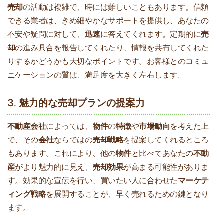
売却
の活動は複雑で、時には難しいこともあります。信頼
できる業者は、きめ細やかなサポートを提供し、あなたの
不安や疑問に対して、
迅速
に答えてくれます。定期的に
売
却
の進み具合を報告してくれたり、情報を共有してくれた
りするかどうかも大切なポイントです。お客様とのコミュ
ニケーションの質は、満足度を大きく左右します。
3. 魅力的な売却プランの提案力
不動産会社
によっては、
物件
の
特徴
や
市場動向
を考えた上
で、その
会社
ならではの
売却戦略
を提案してくれるところ
もあります。これにより、他の
物件
と比べてあなたの
不動
産
がより魅力的に見え、
売却効果
が高まる可能性がありま
す。効果的な宣伝を行い、買いたい人に合わせた
マーケテ
ィング戦略
を展開することが、早く売れるための鍵となり
ます。