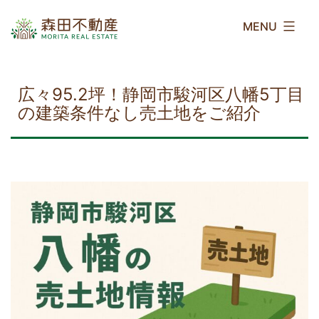
コ
森
ン
田
テ
不
ン
動
ツ
産
広々95.2坪！静岡市駿河区八幡5丁目
へ
の建築条件なし売土地をご紹介
ス
キ
ッ
プ