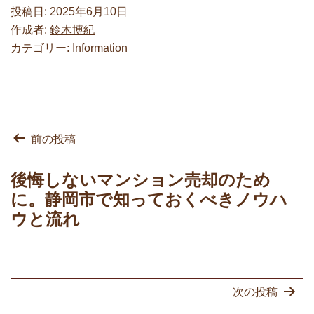
投稿日:
2025年6月10日
作成者:
鈴木博紀
カテゴリー:
Information
投
前の投稿
稿
ナ
後悔しないマンション売却のため
ビ
に。静岡市で知っておくべきノウハ
ゲ
ウと流れ
ー
シ
ョ
次の投稿
ン