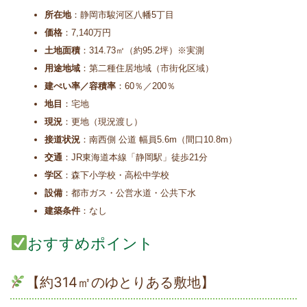
所在地
：静岡市駿河区八幡5丁目
価格
：7,140万円
土地面積
：314.73㎡（約95.2坪）※実測
用途地域
：第二種住居地域（市街化区域）
建ぺい率／容積率
：60％／200％
地目
：宅地
現況
：更地（現況渡し）
接道状況
：南西側 公道 幅員5.6m（間口10.8m）
交通
：JR東海道本線「静岡駅」徒歩21分
学区
：森下小学校・高松中学校
設備
：都市ガス・公営水道・公共下水
建築条件
：なし
おすすめポイント
【約314㎡のゆとりある敷地】