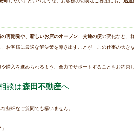
売却
したい」というような、お客様の切実なご要望にも、
迅速
街の再開発
や、
新しいお店のオープン
、
交通の便
の変化など、
し、お客様に最適な解決策を導き出すことが、この仕事の大き
却
や購入を進められるよう、全力でサポートすることをお約束
相談は
森田不動産
へ
んな些細なご質問でも構いません。
？」