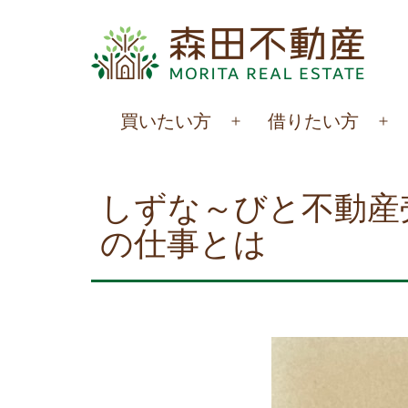
コ
ン
テ
ン
森
買いたい方
借りたい方
ツ
メ
メ
田
へ
ニ
ニ
不
ュ
ュ
ス
しずな～びと不動産
動
ー
ー
キ
の仕事とは
を
を
産
ッ
開
開
プ
く
く