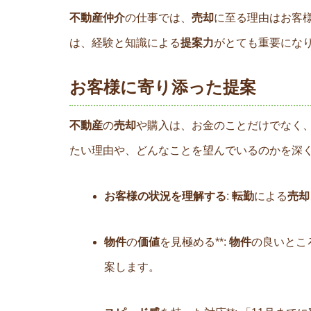
不動産仲介
の仕事では、
売却
に至る理由はお客
は、経験と知識による
提案力
がとても重要にな
お客様に寄り添った提案
不動産
の
売却
や購入は、お金のことだけでなく
たい理由や、どんなことを望んでいるのかを深
お客様の状況を理解する
:
転勤
による
売却
物件
の
価値
を見極める**:
物件
の良いとこ
案します。