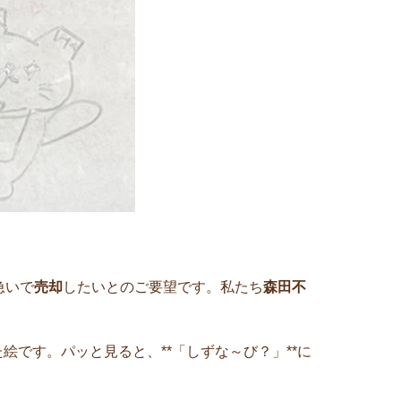
急いで
売却
したいとのご要望です。私たち
森田不
です。パッと見ると、**「しずな～び？」**に