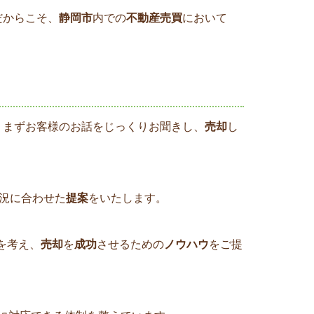
だからこそ、
静岡市
内での
不動産売買
において
、まずお客様のお話をじっくりお聞きし、
売却
し
況に合わせた
提案
をいたします。
を考え、
売却
を
成功
させるための
ノウハウ
をご提