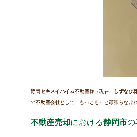
静岡セキスイハイム不動産
様（現在、
しずなび
の
不動産会社
として、もっともっと頑張らなけ
不動産売却
における
静岡市
の