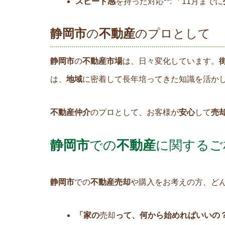
スピード感
を持った対応**: 「11月までに
静岡市
の
不動産
のプロとして
静岡市
の
不動産市場
は、日々変化しています。
は、
地域
に密着して長年培ってきた知識を活か
不動産仲介
のプロとして、お客様が
安心
して
売
静岡市
での
不動産
に関するご
静岡市
での
不動産売却
や購入をお考えの方、ど
「家の
売却
って、何から始めればいいの