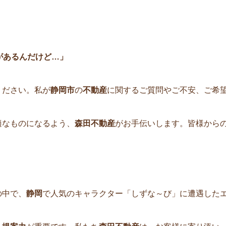
」
があるんだけど…」
ください。私が
静岡市
の
不動産
に関するご質問やご不安、ご希
適なものになるよう、
森田不動産
がお手伝いします。皆様から
の中で、
静岡
で人気のキャラクター「しずな～び」に遭遇した