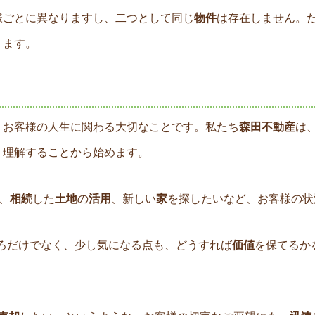
様ごとに異なりますし、二つとして同じ
物件
は存在しません。
ります。
、お客様の人生に関わる大切なことです。私たち
森田不動産
は
く理解することから始めます。
、
相続
した
土地
の
活用
、新しい
家
を探したいなど、お客様の状
ろだけでなく、少し気になる点も、どうすれば
価値
を保てるか