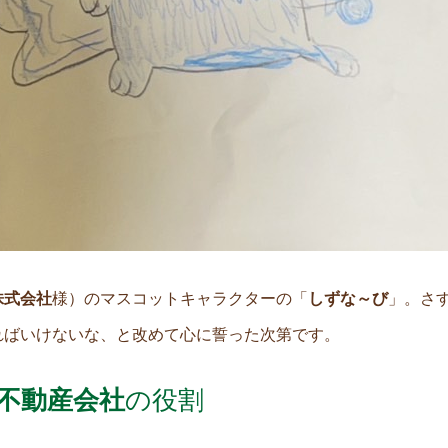
株式会社
様）のマスコットキャラクターの「
しずな～び
」。さ
ればいけないな、と改めて心に誓った次第です。
不動産会社
の役割