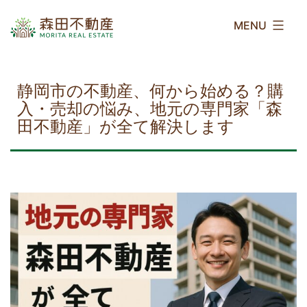
コ
森
ン
田
テ
不
ン
動
ツ
産
静岡市の不動産、何から始める？購
へ
入・売却の悩み、地元の専門家「森
ス
田不動産」が全て解決します
キ
ッ
プ