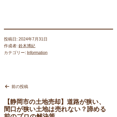
投稿日:
2024年7月31日
作成者:
鈴木博紀
カテゴリー:
Information
投
前の投稿
稿
ナ
【静岡市の土地売却】道路が狭い、
ビ
間口が狭い土地は売れない？諦める
ゲ
前のプロの解決策