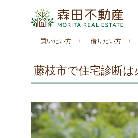
コ
ン
テ
ン
森
買いたい方
借りたい方
ツ
メ
メ
田
へ
ニ
ニ
不
ュ
ュ
ス
藤枝市で住宅診断は
動
ー
ー
キ
を
を
産
ッ
開
開
プ
く
く