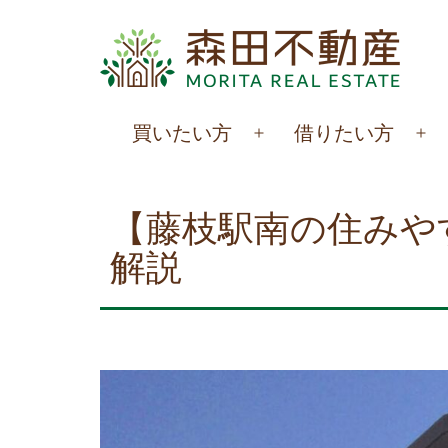
コ
ン
テ
ン
森
買いたい方
借りたい方
ツ
メ
メ
田
へ
ニ
ニ
不
ュ
ュ
ス
【藤枝駅南の住みや
動
ー
ー
キ
解説
を
を
産
ッ
開
開
プ
く
く