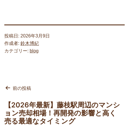
投稿日:
2026年3月9日
作成者:
鈴木博紀
カテゴリー:
blog
投
前の投稿
稿
ナ
【2026年最新】藤枝駅周辺のマンシ
ビ
ョン売却相場！再開発の影響と高く
ゲ
売る最適なタイミング
ー