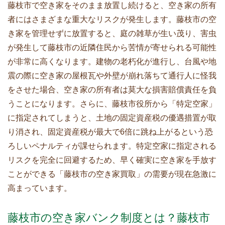
藤枝市で空き家をそのまま放置し続けると、空き家の所有
者にはさまざまな重大なリスクが発生します。藤枝市の空
き家を管理せずに放置すると、庭の雑草が生い茂り、害虫
が発生して藤枝市の近隣住民から苦情が寄せられる可能性
が非常に高くなります。建物の老朽化が進行し、台風や地
震の際に空き家の屋根瓦や外壁が崩れ落ちて通行人に怪我
をさせた場合、空き家の所有者は莫大な損害賠償責任を負
うことになります。さらに、藤枝市役所から「特定空家」
に指定されてしまうと、土地の固定資産税の優遇措置が取
り消され、固定資産税が最大で6倍に跳ね上がるという恐
ろしいペナルティが課せられます。特定空家に指定される
リスクを完全に回避するため、早く確実に空き家を手放す
ことができる「藤枝市の空き家買取」の需要が現在急激に
高まっています。
藤枝市の空き家バンク制度とは？藤枝市