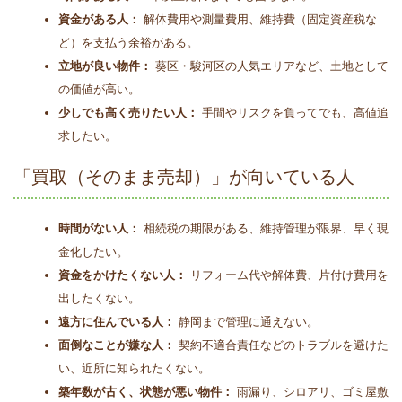
資金がある人：
解体費用や測量費用、維持費（固定資産税な
ど）を支払う余裕がある。
立地が良い物件：
葵区・駿河区の人気エリアなど、土地として
の価値が高い。
少しでも高く売りたい人：
手間やリスクを負ってでも、高値追
求したい。
「買取（そのまま売却）」が向いている人
時間がない人：
相続税の期限がある、維持管理が限界、早く現
金化したい。
資金をかけたくない人：
リフォーム代や解体費、片付け費用を
出したくない。
遠方に住んでいる人：
静岡まで管理に通えない。
面倒なことが嫌な人：
契約不適合責任などのトラブルを避けた
い、近所に知られたくない。
築年数が古く、状態が悪い物件：
雨漏り、シロアリ、ゴミ屋敷