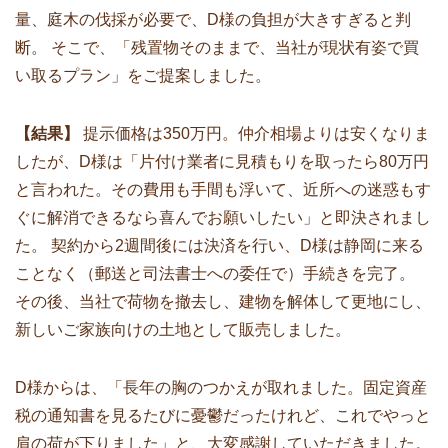
量、庭木の伐採が必要で、D様の負担が大きすぎると判
断。 そこで、「残置物そのままで、当社が現状有姿で買
い取るプラン」をご提案しました。
【結果】
提示価格は350万円。仲介相場よりは安くなりま
したが、D様は「片付け業者に見積もりを取ったら80万円
と言われた。その費用も手間も浮いて、近所への迷惑もす
ぐに解消できるなら喜んでお願いしたい」と即決されまし
た。 契約から2週間後には決済を行い、D様は静岡に来る
ことなく（郵送と司法書士への委任で）手続きを完了。
その後、当社で荷物を撤去し、建物を解体して更地にし、
新しいご家族向けの土地として販売しました。
D様からは、「長年の胸のつかえが取れました。固定資産
税の通知書を見るたびに憂鬱だったけれど、これでやっと
肩の荷が下りました」と、大変感謝していただきました。