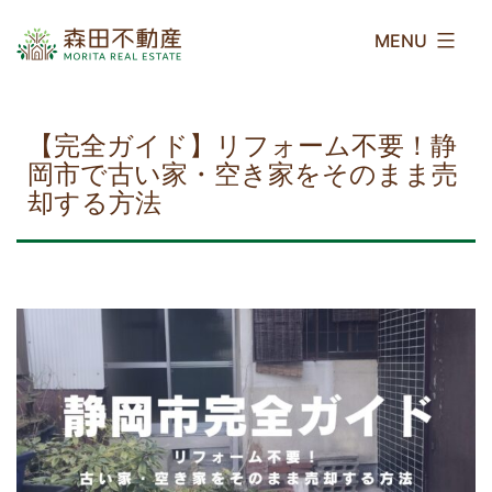
コ
森
ン
田
テ
不
ン
動
ツ
産
【完全ガイド】リフォーム不要！静
へ
岡市で古い家・空き家をそのまま売
ス
却する方法
キ
ッ
プ