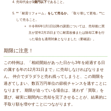
売却代金が
1億円以下
であること。
**「耐震リフォーム」
をして売るか、
「取り壊して更地」**に
して売ること。
※令和6年1月1日以降の譲渡については、売却後に買
主が翌年2月15日までに耐震改修または除却工事を行
った場合も適用対象となりました（要確認）。
期限に注意！
この特例は、「相続開始があった日から3年を経過する日
の属する年の12月31日まで」に売却しなければなりませ
ん。 仲介でダラダラと売れ残ってしまうと、この期限を
過ぎてしまい、数百万円単位の節税チャンスを逃すことに
なります。 期限が迫っている場合は、迷わず「買取」を
選び、確実に期間内に売却を完了させることが、結果的に
手取り額を増やすことにつながります。