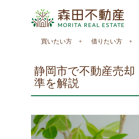
コ
ン
テ
ン
森
買いたい方
借りたい方
ツ
メ
メ
田
へ
ニ
ニ
不
ュ
ュ
ス
静岡市で不動産売却
動
ー
ー
キ
準を解説
を
を
産
ッ
開
開
プ
く
く