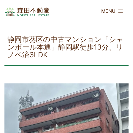
コ
森
ン
田
テ
不
ン
動
ツ
産
静岡市葵区の中古マンション「シャ
へ
ンボール本通」静岡駅徒歩13分、リ
ス
ノベ済3LDK
キ
ッ
プ