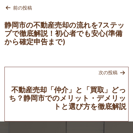
投
前の投稿
稿
ナ
静岡市の不動産売却の流れを7ステッ
ビ
プで徹底解説！初心者でも安心(準備
ゲ
から確定申告まで)
ー
シ
ョ
次の投稿
ン
不動産売却「仲介」と「買取」どっ
ち？静岡市でのメリット・デメリッ
トと選び方を徹底解説