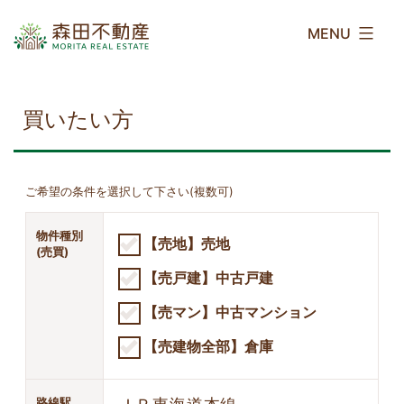
コ
森
ン
田
テ
不
ン
動
ツ
産
買いたい方
へ
ス
キ
ご希望の条件を選択して下さい(複数可)
ッ
プ
物件種別
【売地】売地
(売買)
【売戸建】中古戸建
【売マン】中古マンション
【売建物全部】倉庫
路線駅